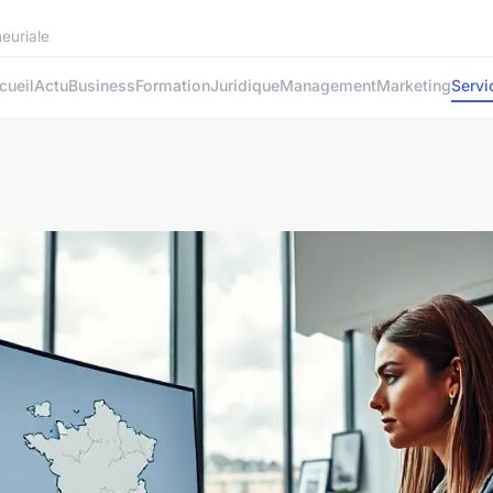
neuriale
cueil
Actu
Business
Formation
Juridique
Management
Marketing
Servi