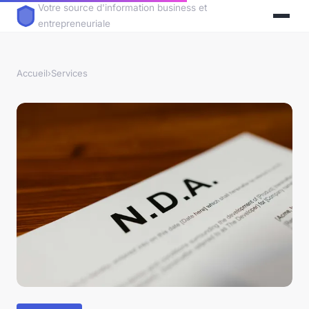
Votre source d'information business et
entrepreneuriale
Accueil
›
Services