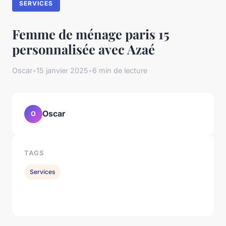
SERVICES
Femme de ménage paris 15
personnalisée avec Azaé
Oscar
•
15 janvier 2025
•
6 min de lecture
Oscar
O
TAGS
Services