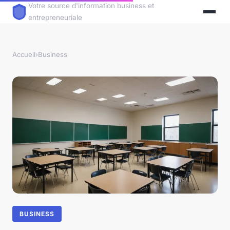
Votre source d'information business et
entrepreneuriale
Accueil
›
Business
BUSINESS