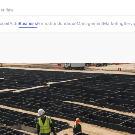
neuriale
cueil
Actu
Business
Formation
Juridique
Management
Marketing
Servi