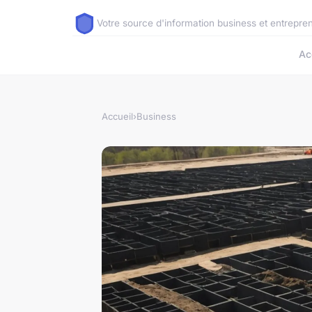
Votre source d'information business et entrepre
Ac
Accueil
›
Business