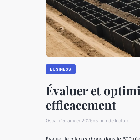
BUSINESS
Évaluer et optimi
efficacement
Oscar
•
15 janvier 2025
•
5 min de lecture
Évaluer le bilan carbone dans le BTP n'