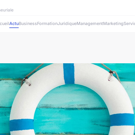
neuriale
cueil
Actu
Business
Formation
Juridique
Management
Marketing
Servi