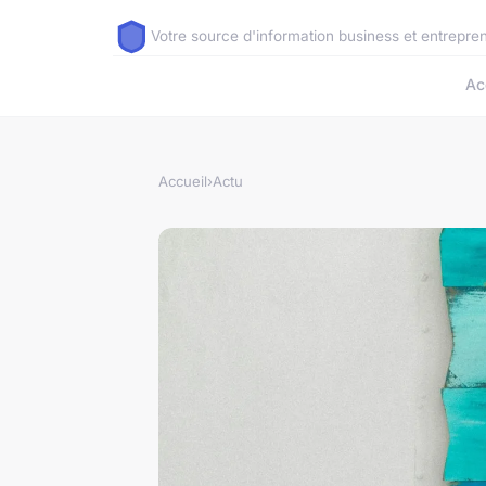
Votre source d'information business et entrepre
Ac
Accueil
›
Actu