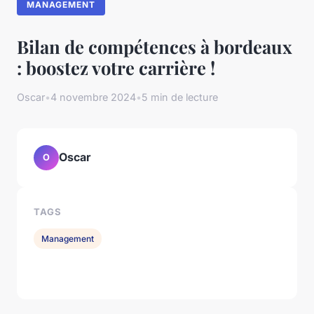
MANAGEMENT
Bilan de compétences à bordeaux
: boostez votre carrière !
Oscar
•
4 novembre 2024
•
5 min de lecture
Oscar
O
TAGS
Management